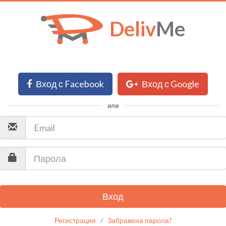
Deliv
Me
Вход с Facebook
Вход с Google
или
Вход
Регистрация
/
Забравена парола?