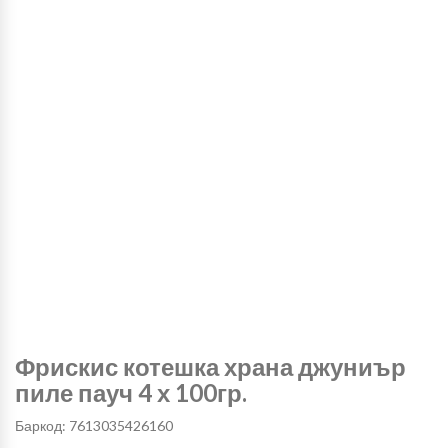
Фрискис котешка храна джуниър
пиле пауч 4 х 100гр.
Баркод: 7613035426160