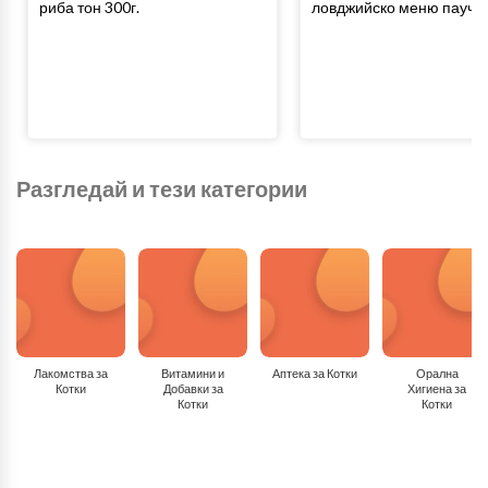
риба тон 300г.
ловджийско меню пауч 4
Разгледай и тези категории
Лакомства за
Витамини и
Аптека за Котки
Орална
Котки
Добавки за
Хигиена за
Котки
Котки