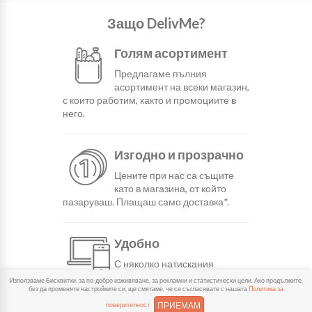
Защо DelivMe?
Голям асортимент
Предлагаме пълния
асортимент на всеки магазин,
с които работим, както и промоциите в
него.
Изгодно и прозрачно
Цените при нас са същите
като в магазина, от който
пазаруваш. Плащаш само доставка*.
Удобно
С няколко натискания
създаваш поръчка, през
Използваме Бисквитки, за по-добро изживяване, за рекламни и статистически цели. Ако продължите,
сайта или мобилните ни приложения.
без да променяте настройките си, ще смятаме, че се съгласявате с нашата
Политика за
ПРИЕМАМ
поверителност