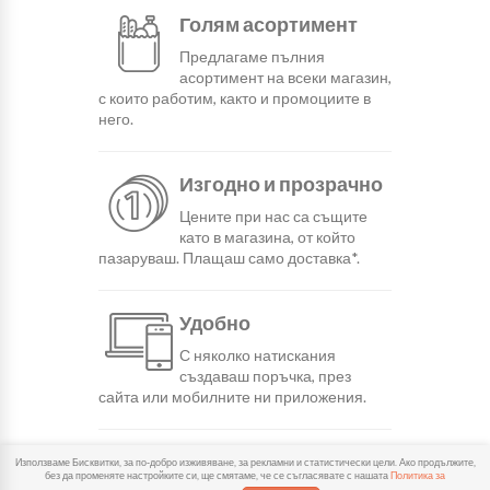
Голям асортимент
Предлагаме пълния
асортимент на всеки магазин,
с които работим, както и промоциите в
него.
Изгодно и прозрачно
Цените при нас са същите
като в магазина, от който
пазаруваш. Плащаш само доставка*.
Удобно
С няколко натискания
създаваш поръчка, през
сайта или мобилните ни приложения.
Бързо
Използваме Бисквитки, за по-добро изживяване, за рекламни и статистически цели. Ако продължите,
без да променяте настройките си, ще смятаме, че се съгласявате с нашата
Политика за