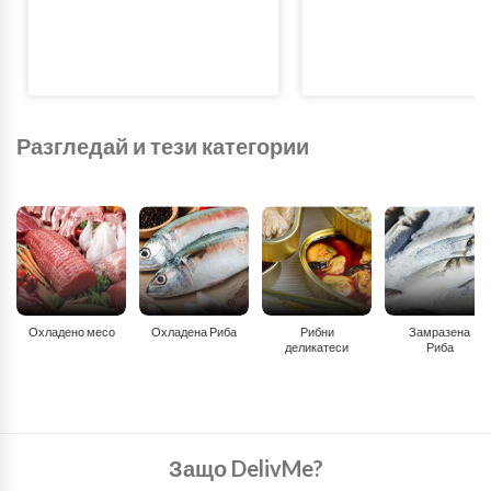
Разгледай и тези категории
Охладено месо
Охладена Риба
Рибни
Замразена
деликатеси
Риба
Защо DelivMe?