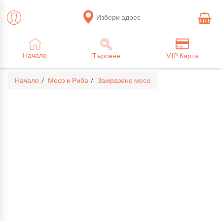
Избери адрес
Начало
Търсене
VIP Карта
Начало
Месо и Риба
Замразено месо