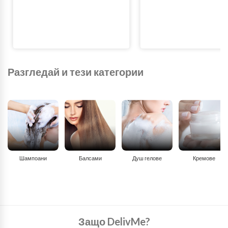
Разгледай и тези категории
Шампоани
Балсами
Душ гелове
Кремове
Защо DelivMe?