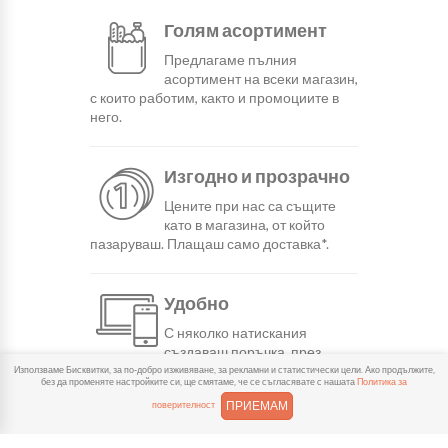
Голям асортимент
Предлагаме пълния
асортимент на всеки магазин,
с които работим, както и промоциите в
него.
Изгодно и прозрачно
Цените при нас са същите
като в магазина, от който
пазаруваш. Плащаш само доставка*.
Удобно
С няколко натискания
създаваш поръчка, през
сайта или мобилните ни приложения.
Използваме Бисквитки, за по-добро изживяване, за рекламни и статистически цели. Ако продължите,
без да променяте настройките си, ще смятаме, че се съгласявате с нашата
Политика за
ПРИЕМАМ
поверителност
Бързо