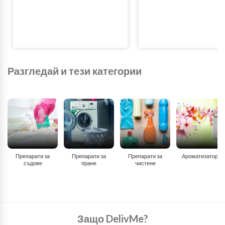
Разгледай и тези категории
Препарати за
Препарати за
Препарати за
Ароматизатори
съдове
пране
чистене
Защо DelivMe?