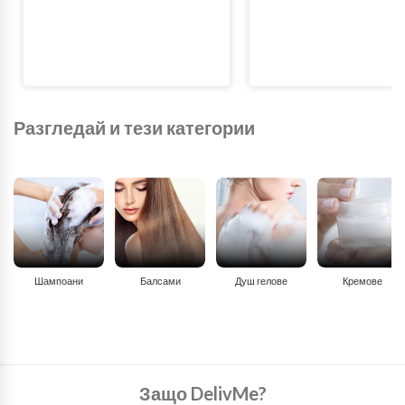
Разгледай и тези категории
Шампоани
Балсами
Душ гелове
Кремове
Защо DelivMe?