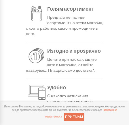
Голям асортимент
Предлагаме пълния
асортимент на всеки магазин,
с които работим, както и промоциите в
него.
Изгодно и прозрачно
Цените при нас са същите
като в магазина, от който
пазаруваш. Плащаш само доставка*.
Удобно
С няколко натискания
създаваш поръчка, през
сайта или мобилните ни приложения.
Използваме Бисквитки, за по-добро изживяване, за рекламни и статистически цели. Ако продължите,
без да променяте настройките си, ще смятаме, че се съгласявате с нашата
Политика за
ПРИЕМАМ
поверителност
Бързо