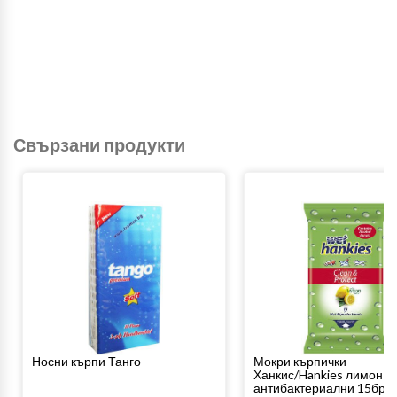
Свързани продукти
Носни кърпи Танго
Мокри кърпички
Ханкис/Hankies лимон
антибактериални 15бр.