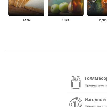
Хляб
Оцет
Подпр
Голям асо
Предлагаме пъ
Изгодно и
Цените при на