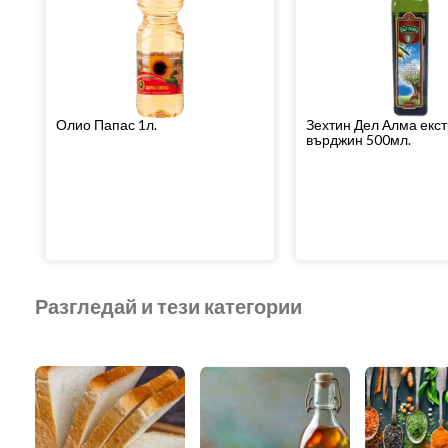
Олио Папас 1л.
Зехтин Дел Алма екс
върджин 500мл.
Разгледай и тези категории