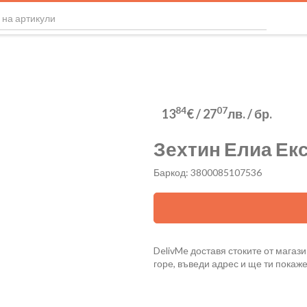
84
07
13
€
/
27
лв.
/ бр.
Зехтин Елиа Ек
Баркод: 3800085107536
DelivMe доставя стоките от магази
горе, въведи адрес и ще ти покаж