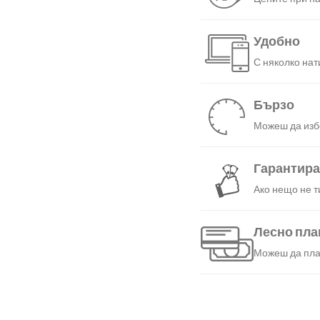
Удобно
С няколко нат
Бързо
Можеш да избе
Гарантир
Ако нещо не т
Лесно пл
Можеш да плат