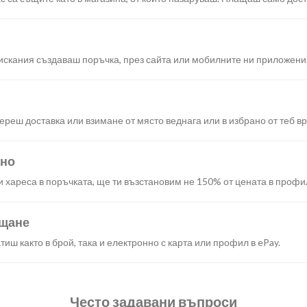
искания създаваш поръчка, през сайта или мобилните ни приложени
реш доставка или взимане от място веднага или в избрано от теб в
ано
и хареса в поръчката, ще ти възстановим не 150% от цената в профи
ащане
иш както в брой, така и електронно с карта или профил в ePay.
Често задавани въпроси