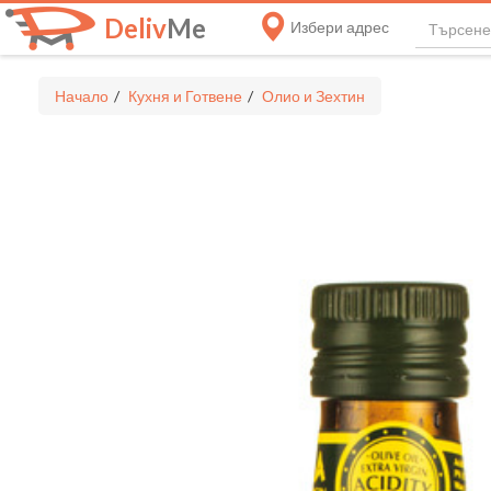
Deliv
Me
Избери адрес
Начало
Кухня и Готвене
Олио и Зехтин