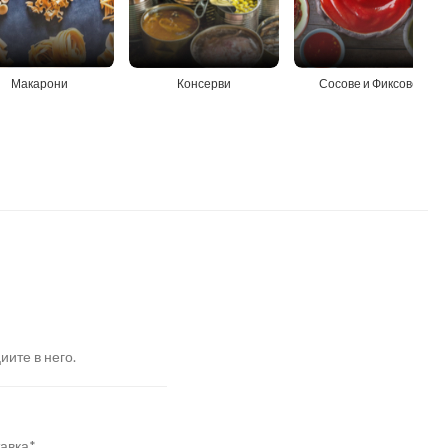
Макарони
Консерви
Сосове и Фиксове
иите в него.
авка*.