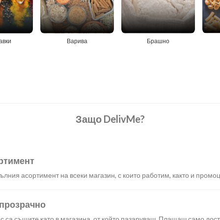
авки
Варива
Брашно
Защо DelivMe?
ртимент
лния асортимент на всеки магазин, с които работим, както и промоц
 прозрачно
с са същите като в магазина, от който пазаруваш. Плащаш само дост