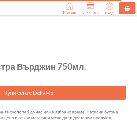
Начало
VIP Карта
Вход
стра Върджин 750мл.
Купи сега с DelivMe
ните около теб до час или в избрано време. Натисни бутона
ем цена и от кои магазини може да ти доставим продукта.