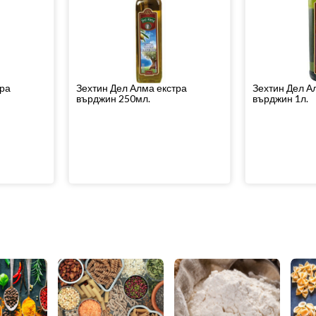
тра
Зехтин Дел Алма екстра
Зехтин Дел А
върджин 250мл.
върджин 1л.