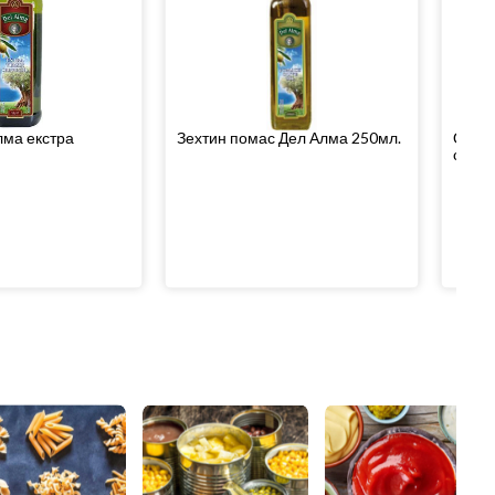
лма екстра
Зехтин помас Дел Алма 250мл.
Олио 
семен