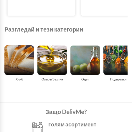
Разгледай и тези категории
Хляб
Олио и Зехтин
Оцет
Подправки
Защо DelivMe?
Голям асортимент