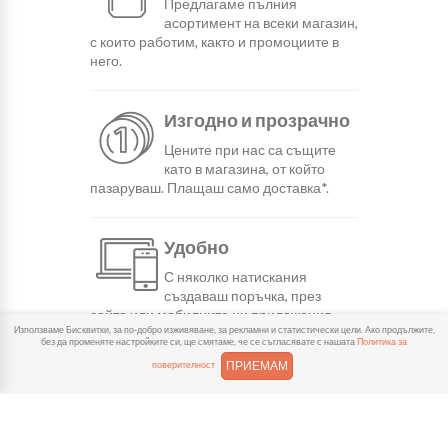
Предлагаме пълния
асортимент на всеки магазин,
с които работим, както и промоциите в
него.
Изгодно и прозрачно
Цените при нас са същите
като в магазина, от който
пазаруваш. Плащаш само доставка*.
Удобно
С няколко натискания
създаваш поръчка, през
сайта или мобилните ни приложения.
Използваме Бисквитки, за по-добро изживяване, за рекламни и статистически цели. Ако продължите,
без да променяте настройките си, ще смятаме, че се съгласявате с нашата
Политика за
ПРИЕМАМ
поверителност
Бързо
Можеш да избереш доставка
или взимане от място
веднага или в избрано от теб време.