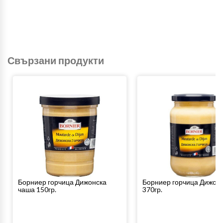
Свързани продукти
Борниер горчица Дижонска
Борниер горчица Дижон
чаша 150гр.
370гр.