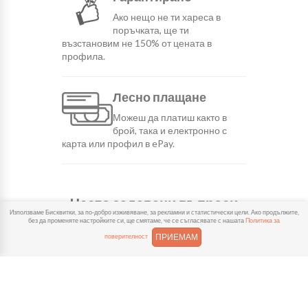
Ако нещо не ти хареса в
поръчката, ще ти
възстановим не 150% от цената в
профила.
Лесно плащане
Можеш да платиш както в
брой, така и електронно с
карта или профил в ePay.
Често задавани въпроси
Използваме Бисквитки, за по-добро изживяване, за рекламни и статистически цели. Ако продължите,
без да променяте настройките си, ще смятаме, че се съгласявате с нашата
Политика за
ПРИЕМАМ
поверителност
КОЛКО ВРЕМЕ ОТНЕМА ДОСТАВКАТА?
КОЛКО СТРУВА ДОСТАВКАТА?