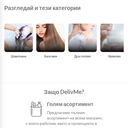
Разгледай и тези категории
Шампоани
Балсами
Душ гелове
Кремове
Защо DelivMe?
Голям асортимент
Предлагаме пълния
асортимент на всеки магазин,
с които работим, както и промоциите в