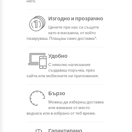
него.
Изгодно и прозрачно
Цените при нас са същите
като в магазина, от който
пазаруваш. Плащаш само доставка*.
Удобно
С няколко натискания
създаваш поръчка, през
сайта или мобилните ни приложения.
Бързо
Можеш да избереш доставка
или взимане от място
веднага или в избрано от теб време.
Гарантирано