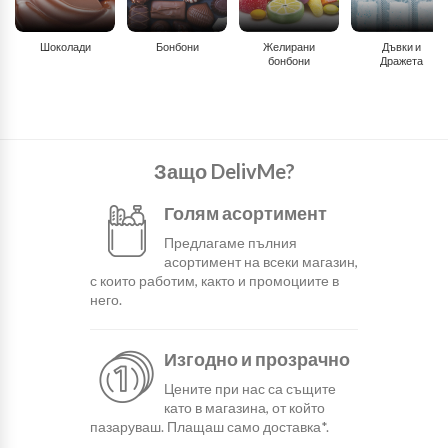
Шоколади
Бонбони
Желирани
Дъвки и
бонбони
Дражета
Защо DelivMe?
Голям асортимент
Предлагаме пълния
асортимент на всеки магазин,
с които работим, както и промоциите в
него.
Изгодно и прозрачно
Цените при нас са същите
като в магазина, от който
пазаруваш. Плащаш само доставка*.