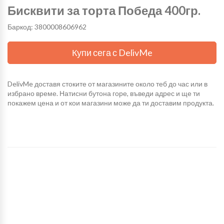
Бисквити за торта Победа 400гр.
Баркод: 3800008606962
Купи сега с DelivMe
DelivMe доставя стоките от магазините около теб до час или в
избрано време. Натисни бутона горе, въведи адрес и ще ти
покажем цена и от кои магазини може да ти доставим продукта.