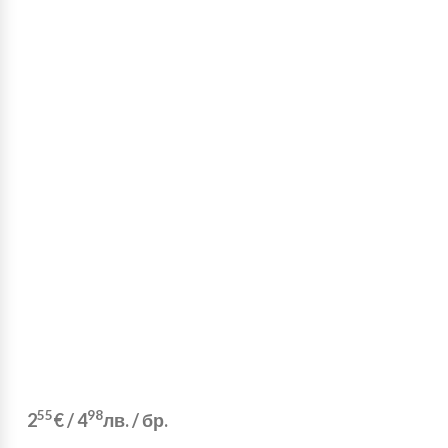
55
98
2
€
/
4
лв.
/ бр.