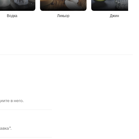
Водка
Ликьор
Джин
иите в него.
авка*.