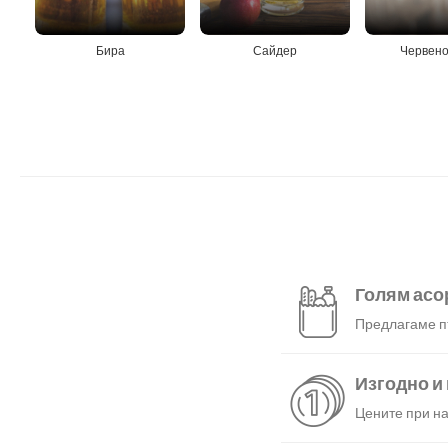
Бира
Сайдер
Червено
Голям асо
Предлагаме пъ
Изгодно и
Цените при на