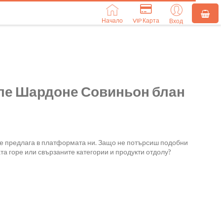
Начало
VIP Карта
Вход
ле Шардоне Совиньон блан
се предлага в платформата ни. Защо не потърсиш подобни
та горе или свързаните категории и продукти отдолу?