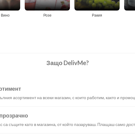
 Вино
Розе
Ракия
Защо DelivMe?
ртимент
лния асортимент на всеки магазин, с които работим, както и промоц
 прозрачно
с са същите като в магазина, от който пазаруваш. Плащаш само дост