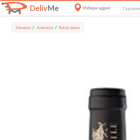
Deliv
Me
Избери адрес
Начало
Алкохол
Бяло вино