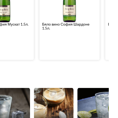
фия Мускат 1.5л.
Бяло вино София Шардоне
Бяло 
1.5л.