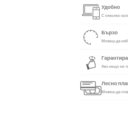
Удобно
С няколко нат
Бързо
Можеш да избе
Гарантир
Ако нещо не т
Лесно пл
Можеш да плат