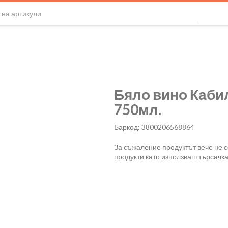
Бяло вино Каби
750мл.
Баркод: 3800206568864
За съжаление продуктът вече не 
продукти като използваш търсачка