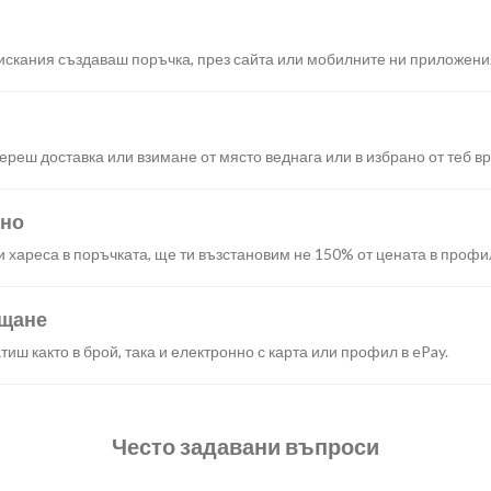
искания създаваш поръчка, през сайта или мобилните ни приложени
реш доставка или взимане от място веднага или в избрано от теб в
ано
и хареса в поръчката, ще ти възстановим не 150% от цената в профи
ащане
иш както в брой, така и електронно с карта или профил в ePay.
Често задавани въпроси