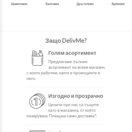
Шампоани
Балсами
Душ гелове
Кремове
Защо DelivMe?
Голям асортимент
Предлагаме пълния
асортимент на всеки магазин,
с които работим, както и промоциите в
него.
Изгодно и прозрачно
Цените при нас са същите
като в магазина, от който
пазаруваш. Плащаш само доставка*.