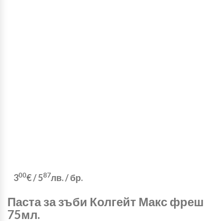
00
87
3
€
/
5
лв.
/ бр.
Паста за зъби Колгейт Макс фреш
75мл.