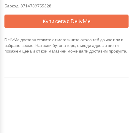
Баркод: 8714789755328
Купи сега с DelivMe
DelivMe доставя стоките от магазините около теб до час или в
избрано време. Натисни бутона горе, въведи адрес и ще ти
покажем цена и от кои магазини може да ти доставим продукта.