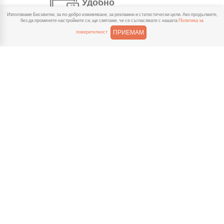
Удобно
Използваме Бисквитки, за по-добро изживяване, за рекламни и статистически цели. Ако продължите,
С няколко натискания
без да променяте настройките си, ще смятаме, че се съгласявате с нашата
Политика за
създаваш поръчка, през
ПРИЕМАМ
поверителност
сайта или мобилните ни приложения.
Бързо
Можеш да избереш доставка
или взимане от място
веднага или в избрано от теб време.
Гарантирано
Ако нещо не ти хареса в
поръчката, ще ти
възстановим не 150% от цената в
профила.
Лесно плащане
Можеш да платиш както в