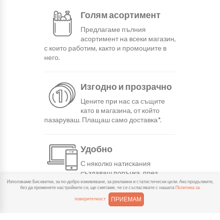
Голям асортимент
Предлагаме пълния
асортимент на всеки магазин,
с които работим, както и промоциите в
него.
Изгодно и прозрачно
Цените при нас са същите
като в магазина, от който
пазаруваш. Плащаш само доставка*.
Удобно
С няколко натискания
създаваш поръчка, през
сайта или мобилните ни приложения.
Използваме Бисквитки, за по-добро изживяване, за рекламни и статистически цели. Ако продължите,
без да променяте настройките си, ще смятаме, че се съгласявате с нашата
Политика за
ПРИЕМАМ
поверителност
Бързо