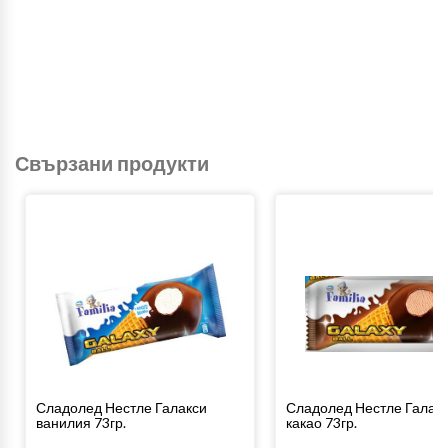
Свързани продукти
Сладолед Нестле Галакси
Сладолед Нестле Галак
ванилия 73гр.
какао 73гр.