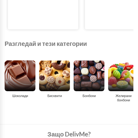
Разгледай и тези категории
Шоколади
Бисквити
Бонбони
Желирани
бонбони
Защо DelivMe?