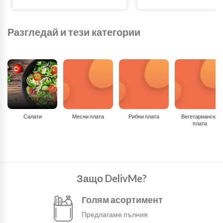
Разгледай и тези категории
Салати
Месни плата
Рибни плата
Вегетариански
плата
Защо DelivMe?
Голям асортимент
Предлагаме пълния