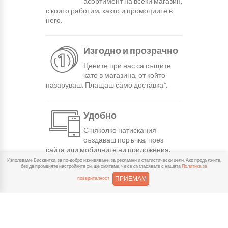
асортимент на всеки магазин,
с които работим, както и промоциите в
него.
Изгодно и прозрачно
Цените при нас са същите
като в магазина, от който
пазаруваш. Плащаш само доставка*.
Удобно
С няколко натискания
създаваш поръчка, през
сайта или мобилните ни приложения.
Използваме Бисквитки, за по-добро изживяване, за рекламни и статистически цели. Ако продължите,
без да променяте настройките си, ще смятаме, че се съгласявате с нашата
Политика за
Бързо
ПРИЕМАМ
поверителност
Можеш да избереш доставка
или взимане от място
веднага или в избрано от теб време.