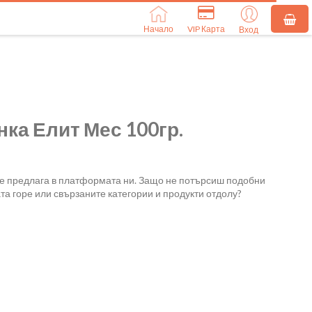
Начало
VIP Карта
Вход
ка Елит Мес 100гр.
се предлага в платформата ни. Защо не потърсиш подобни
та горе или свързаните категории и продукти отдолу?