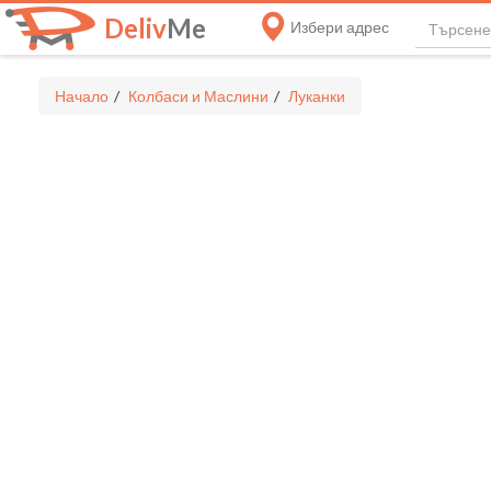
Deliv
Me
Избери адрес
Начало
Колбаси и Маслини
Луканки