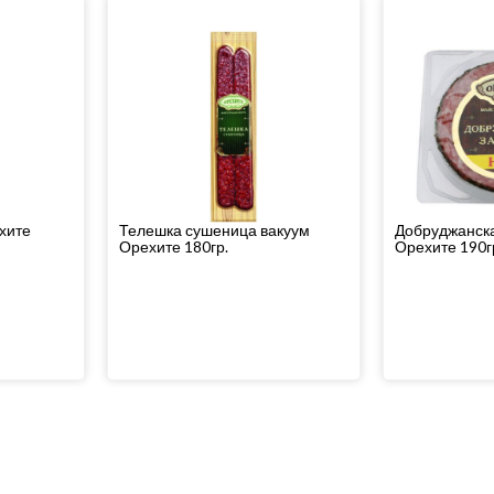
хите
Телешка сушеница вакуум
Добруджанска
Орехите 180гр.
Орехите 190г