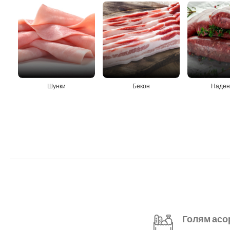
Шунки
Бекон
Наден
Голям асо