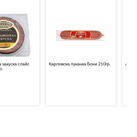
 закуска слайс
Карловска луканка Бони 210гр.
Амбар
р.
120гр