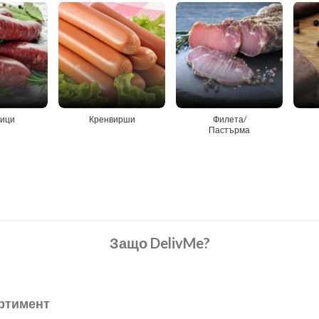
ици
Кренвирши
Филета/
Пастърма
Защо DelivMe?
ртимент