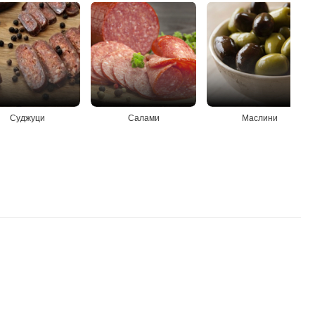
Суджуци
Салами
Маслини