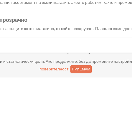
лния асортимент на всеки магазин, с които работим, както и промоц
 прозрачно
с са същите като в магазина, от който пазаруваш. Плащаш само дост
искания създаваш поръчка, през сайта или мобилните ни приложени
и и статистически цели. Ако продължите, без да променяте настройк
поверителност
ПРИЕМАМ
реш доставка или взимане от място веднага или в избрано от теб в
ано
и хареса в поръчката, ще ти възстановим не 150% от цената в профи
ащане