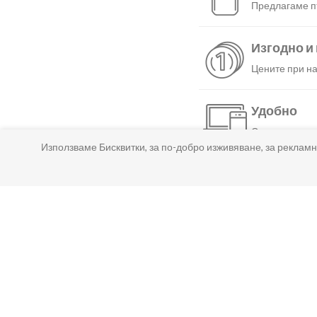
Предлагаме пъ
Изгодно и
Цените при на
Удобно
С няколко нат
Използваме Бисквитки, за по-добро изживяване, за рекламн
Бързо
Можеш да избе
Гарантир
Ако нещо не т
Лесно пл