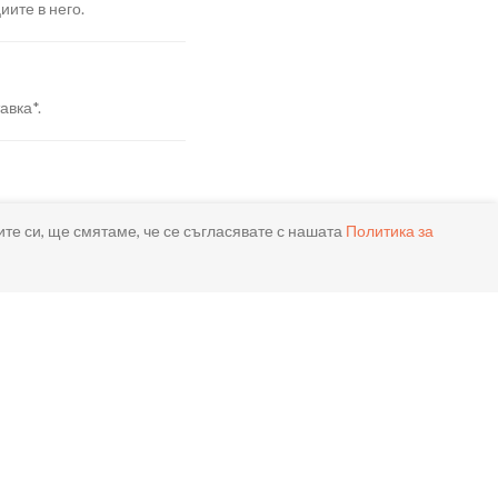
иите в него.
авка*.
я.
ите си, ще смятаме, че се съгласявате с нашата
Политика за
реме.
ла.