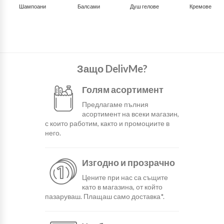
Шампоани
Балсами
Душ гелове
Кремове
Защо DelivMe?
Голям асортимент
Предлагаме пълния
асортимент на всеки магазин,
с които работим, както и промоциите в
него.
Изгодно и прозрачно
Цените при нас са същите
като в магазина, от който
пазаруваш. Плащаш само доставка*.