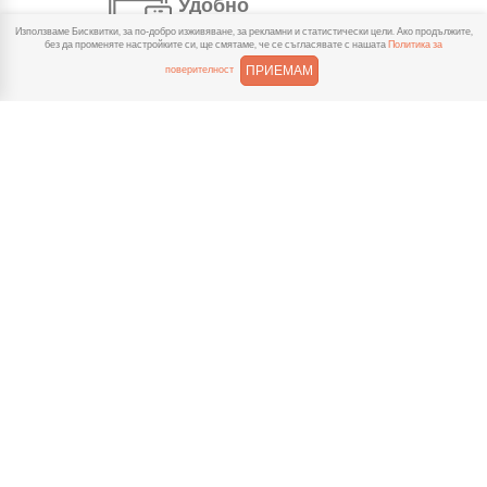
Удобно
Използваме Бисквитки, за по-добро изживяване, за рекламни и статистически цели. Ако продължите,
С няколко натискания
без да променяте настройките си, ще смятаме, че се съгласявате с нашата
Политика за
създаваш поръчка, през
ПРИЕМАМ
поверителност
сайта или мобилните ни приложения.
Бързо
Можеш да избереш доставка
или взимане от място
веднага или в избрано от теб време.
Гарантирано
Ако нещо не ти хареса в
поръчката, ще ти
възстановим не 150% от цената в
профила.
Лесно плащане
Можеш да платиш както в