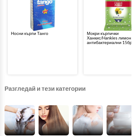
Носни кърпи Танго
Мокри кърпички
Ханкис/Hankies лимон
антибактериални 15бр.
Разгледай и тези категории