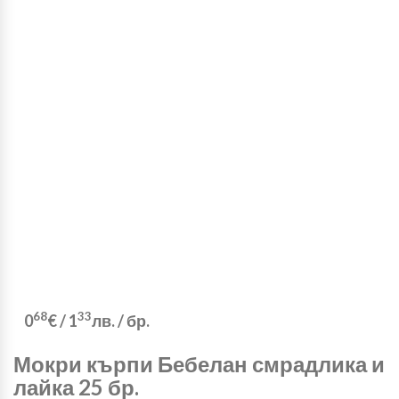
68
33
0
€
/
1
лв.
/ бр.
Мокри кърпи Бебелан смрадлика и
лайка 25 бр.