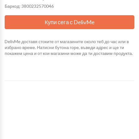
Баркод: 3800232570046
Купи сега с DelivMe
DelivMe доставя стоките от магазините около теб до час или в
избрано време. Натисни бутона горе, въведи адрес и ще ти
покажем цена и от кои магазини може да ти доставим продукта.