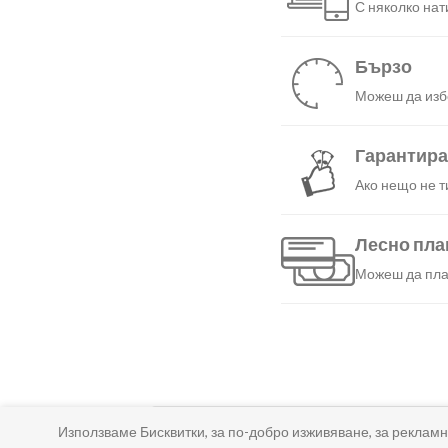
С няколко нат
Бързо
Можеш да избе
Гарантир
Ако нещо не т
Лесно пл
Можеш да плат
КОЛКО ВРЕМЕ ОТНЕМА ДОСТАВКАТА?
Използваме Бисквитки, за по-добро изживяване, за рекламн