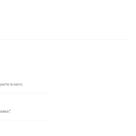
иите в него.
авка*.