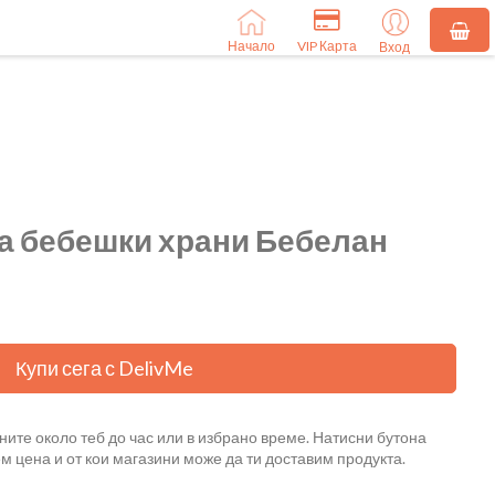
Начало
VIP Карта
Вход
за бебешки храни Бебелан
Купи сега с DelivMe
ните около теб до час или в избрано време. Натисни бутона
ем цена и от кои магазини може да ти доставим продукта.