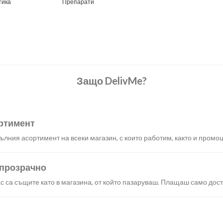
тика
Препарати
Защо DelivMe?
ртимент
лния асортимент на всеки магазин, с които работим, както и промоц
 прозрачно
с са същите като в магазина, от който пазаруваш. Плащаш само дост