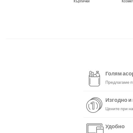
Кърпички
Козме
Голям асо
Предлагаме пъ
Изгодно и
Цените при на
Удобно