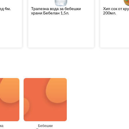
ед 4м.
Трапезна вода за бебешки
Хип сок от кр
храни Бебелан 1,5л.
200мл.
ка
Бебешки