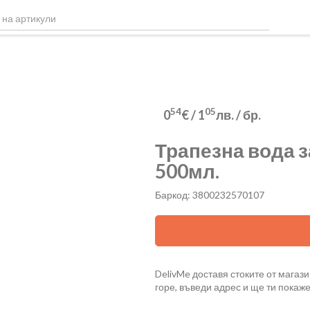
54
05
0
€
/
1
лв.
/ бр.
Трапезна вода 
500мл.
Баркод: 3800232570107
DelivMe доставя стоките от магази
горе, въведи адрес и ще ти покаж