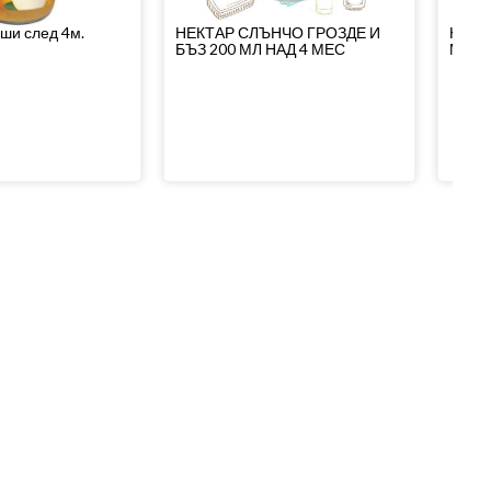
уши след 4м.
НЕКТАР СЛЪНЧО ГРОЗДЕ И
НЕКТ
БЪЗ 200 МЛ НАД 4 МЕС
МЛ Н