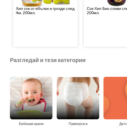
Хип сок от ябълки и грозде след
Сок Хип Био сливи сл
4м. 200мл.
200мл.
Разгледай и тези категории
Бебешки храни
Памперси и
Детс