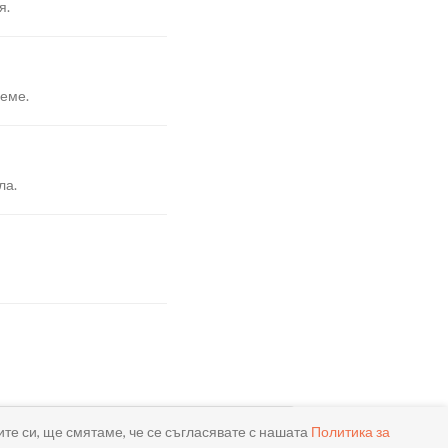
я.
реме.
ла.
ите си, ще смятаме, че се съгласявате с нашата
Политика за