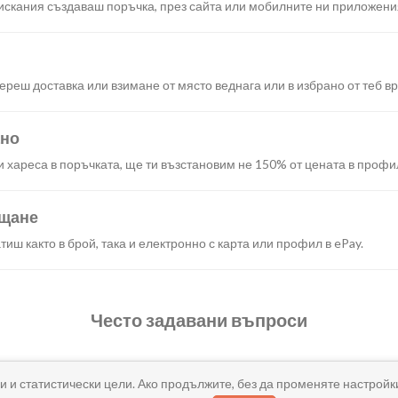
искания създаваш поръчка, през сайта или мобилните ни приложени
реш доставка или взимане от място веднага или в избрано от теб в
ано
и хареса в поръчката, ще ти възстановим не 150% от цената в профи
ащане
иш както в брой, така и електронно с карта или профил в ePay.
Често задавани въпроси
и и статистически цели. Ако продължите, без да променяте настройк