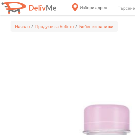
Deliv
Me
Избери адрес
Начало
Продукти за Бебето
Бебешки напитки