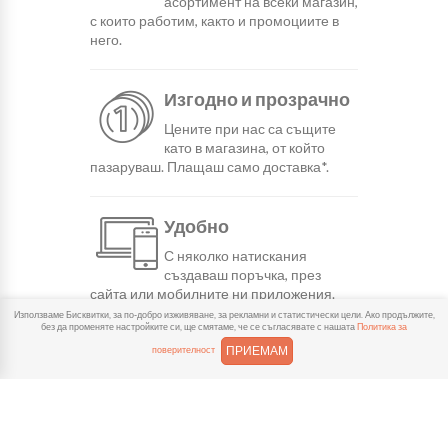
асортимент на всеки магазин,
с които работим, както и промоциите в
него.
Изгодно и прозрачно
Цените при нас са същите
като в магазина, от който
пазаруваш. Плащаш само доставка*.
Удобно
С няколко натискания
създаваш поръчка, през
сайта или мобилните ни приложения.
Използваме Бисквитки, за по-добро изживяване, за рекламни и статистически цели. Ако продължите,
без да променяте настройките си, ще смятаме, че се съгласявате с нашата
Политика за
Бързо
ПРИЕМАМ
поверителност
Можеш да избереш доставка
или взимане от място
веднага или в избрано от теб време.