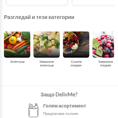
Разгледай и тези категории
Зеленчуци
Замразени
Сушени
Замразени
зеленчуци
плодове
плодове
Защо DelivMe?
Голям асортимент
Предлагаме пълния