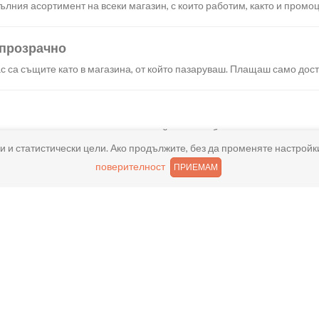
лния асортимент на всеки магазин, с които работим, както и промоц
 прозрачно
с са същите като в магазина, от който пазаруваш. Плащаш само дост
искания създаваш поръчка, през сайта или мобилните ни приложени
и и статистически цели. Ако продължите, без да променяте настройк
поверителност
ПРИЕМАМ
реш доставка или взимане от място веднага или в избрано от теб в
ано
и хареса в поръчката, ще ти възстановим не 150% от цената в профи
ащане