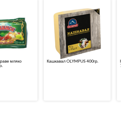
краве мляко
Кашкавал OLYMPUS 400гр.
Краве
р.
750гр