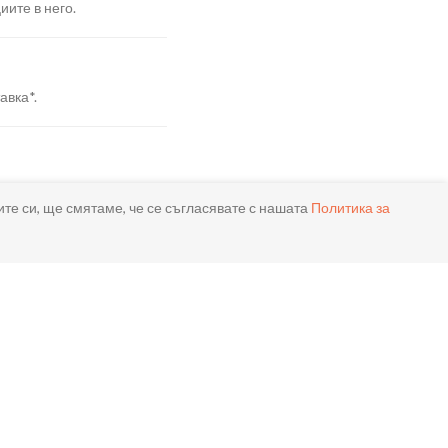
иите в него.
авка*.
я.
ите си, ще смятаме, че се съгласявате с нашата
Политика за
реме.
ла.