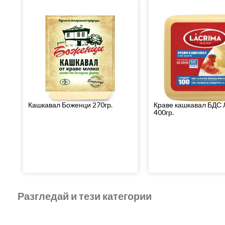
Кашкавал Боженци 270гр.
Краве кашкавал БДС
400гр.
Разгледай и тези категории