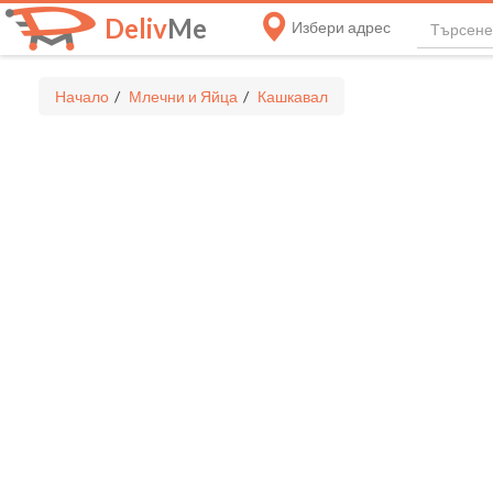
Deliv
Me
Избери адрес
Начало
Млечни и Яйца
Кашкавал