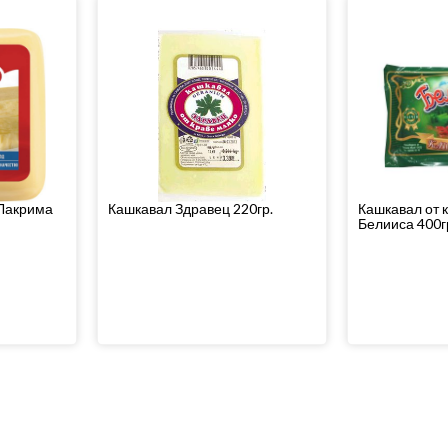
 Лакрима
Кашкавал Здравец 220гр.
Кашкавал от 
Белииса 400г