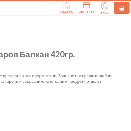
Начало
VIP Карта
Вход
ров Балкан 420гр.
се предлага в платформата ни. Защо не потърсиш подобни
та горе или свързаните категории и продукти отдолу?