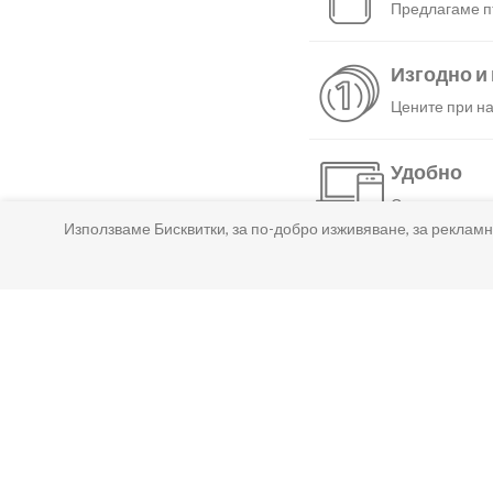
Предлагаме пъ
Изгодно и
Цените при на
Удобно
С няколко нат
Използваме Бисквитки, за по-добро изживяване, за рекламн
Бързо
Можеш да избе
Гарантир
Ако нещо не т
Лесно пл