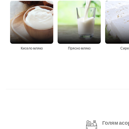
Кисело мляко
Прясно мляко
Сире
Голям асо