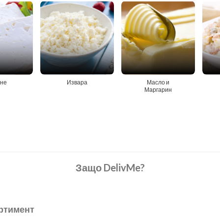
не
Извара
Масло и
Маргарин
Защо DelivMe?
ртимент