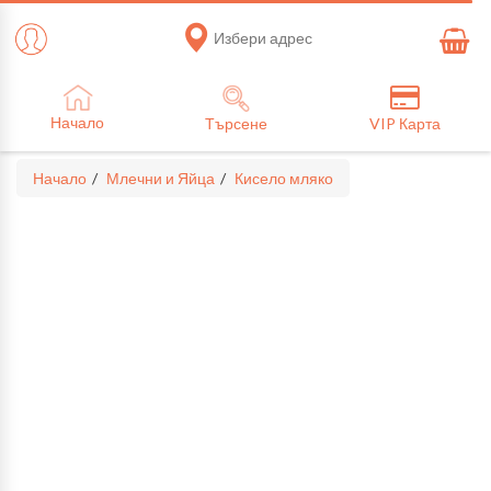
Избери адрес
Начало
Търсене
VIP Карта
Начало
Млечни и Яйца
Кисело мляко