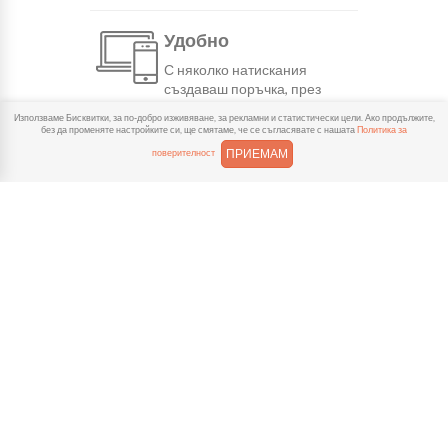
Удобно
С няколко натискания
създаваш поръчка, през
сайта или мобилните ни приложения.
Използваме Бисквитки, за по-добро изживяване, за рекламни и статистически цели. Ако продължите,
без да променяте настройките си, ще смятаме, че се съгласявате с нашата
Политика за
ПРИЕМАМ
поверителност
Бързо
Можеш да избереш доставка
или взимане от място
веднага или в избрано от теб време.
Гарантирано
Ако нещо не ти хареса в
поръчката, ще ти
възстановим не 150% от цената в
профила.
Лесно плащане