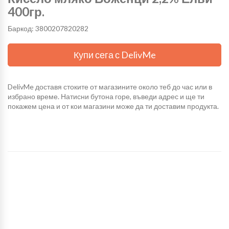
400гр.
Баркод: 3800207820282
Купи сега с DelivMe
DelivMe доставя стоките от магазините около теб до час или в
избрано време. Натисни бутона горе, въведи адрес и ще ти
покажем цена и от кои магазини може да ти доставим продукта.