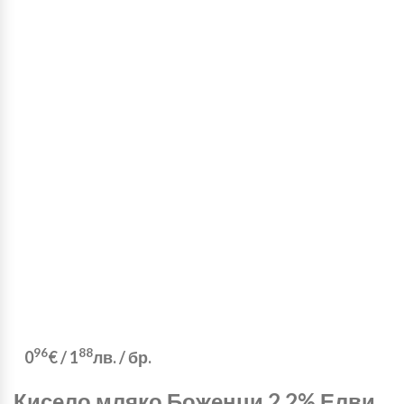
96
88
0
€
/
1
лв.
/ бр.
Кисело мляко Боженци 2,2% Елви