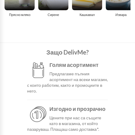
Прясно мляко
Сирене
Кашкавал
Извара
Защо DelivMe?
Голям асортимент
Предлагаме пълния
асортимент на всеки магазин,
с които работим, както и промоциите в
него.
Изгодно и прозрачно
Цените при нас са същите
като в магазина, от който
пазаруваш. Плащаш само доставка*.