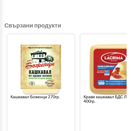
Свързани продукти
Кашкавал Боженци 270гр.
Краве кашкавал БДС Ла
400гр.