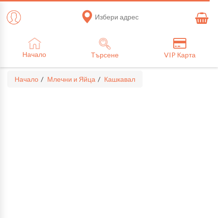
Избери адрес
Начало
Търсене
VIP Карта
Начало
Млечни и Яйца
Кашкавал