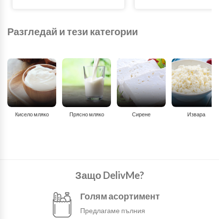
Разгледай и тези категории
Кисело мляко
Прясно мляко
Сирене
Извара
Защо DelivMe?
Голям асортимент
Предлагаме пълния