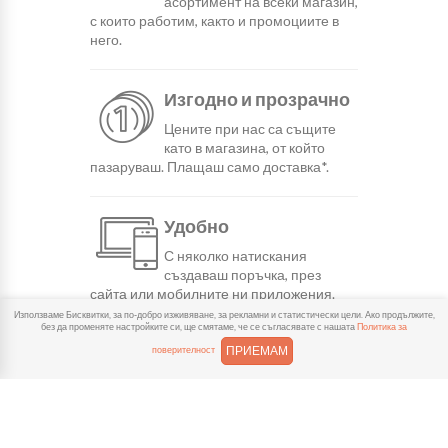
асортимент на всеки магазин,
с които работим, както и промоциите в
него.
Изгодно и прозрачно
Цените при нас са същите
като в магазина, от който
пазаруваш. Плащаш само доставка*.
Удобно
С няколко натискания
създаваш поръчка, през
сайта или мобилните ни приложения.
Използваме Бисквитки, за по-добро изживяване, за рекламни и статистически цели. Ако продължите,
без да променяте настройките си, ще смятаме, че се съгласявате с нашата
Политика за
Бързо
ПРИЕМАМ
поверителност
Можеш да избереш доставка
или взимане от място
веднага или в избрано от теб време.