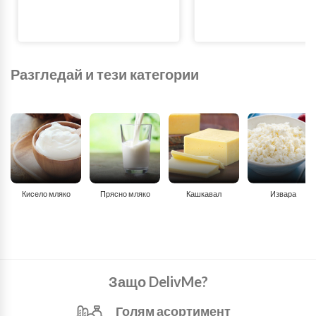
Разгледай и тези категории
Кисело мляко
Прясно мляко
Кашкавал
Извара
Защо DelivMe?
Голям асортимент