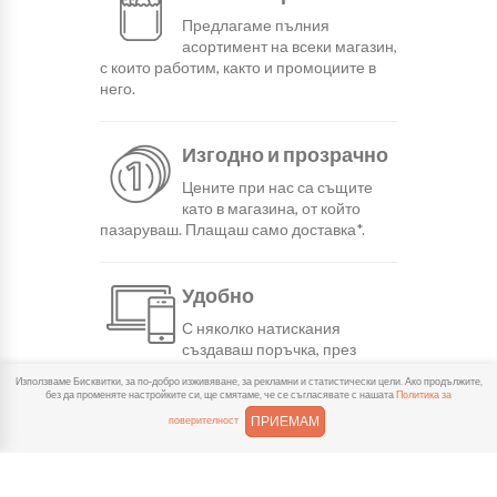
Предлагаме пълния
асортимент на всеки магазин,
с които работим, както и промоциите в
него.
Изгодно и прозрачно
Цените при нас са същите
като в магазина, от който
пазаруваш. Плащаш само доставка*.
Удобно
С няколко натискания
създаваш поръчка, през
сайта или мобилните ни приложения.
Използваме Бисквитки, за по-добро изживяване, за рекламни и статистически цели. Ако продължите,
без да променяте настройките си, ще смятаме, че се съгласявате с нашата
Политика за
ПРИЕМАМ
поверителност
Бързо
Можеш да избереш доставка
или взимане от място