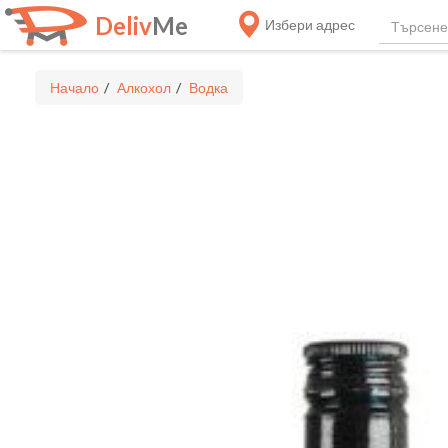
Deliv
Me
Избери адрес
Начало
Алкохол
Водка