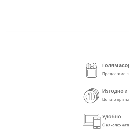
Голям асо
Предлагаме пъ
Изгодно и
Цените при на
Удобно
С няколко нат