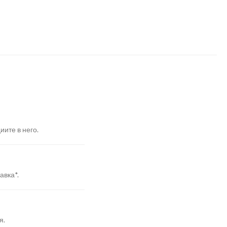
иите в него.
авка*.
я.