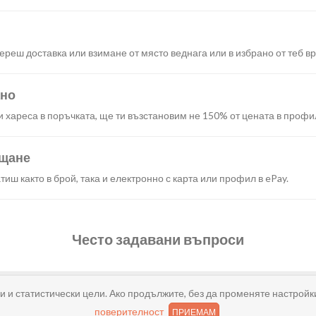
реш доставка или взимане от място веднага или в избрано от теб в
ано
и хареса в поръчката, ще ти възстановим не 150% от цената в профи
ащане
иш както в брой, така и електронно с карта или профил в ePay.
Често задавани въпроси
и и статистически цели. Ако продължите, без да променяте настройк
поверителност
ПРИЕМАМ