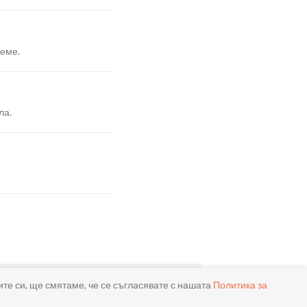
реме.
ла.
ите си, ще смятаме, че се съгласявате с нашата
Политика за