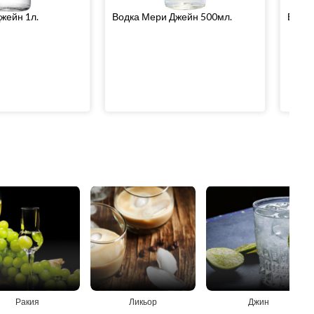
жейн 1л.
Водка Мери Джейн 500мл.
Водка
Ракия
Ликьор
Джин