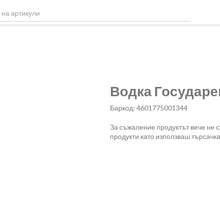
Водка Государев
Баркод: 4601775001344
За съжаление продуктът вече не 
продукти като използваш търсачка