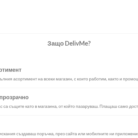
Защо DelivMe?
ртимент
лния асортимент на всеки магазин, с които работим, както и промоц
 прозрачно
с са същите като в магазина, от който пазаруваш. Плащаш само дост
искания създаваш поръчка, през сайта или мобилните ни приложени