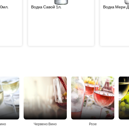
0мл.
Водка Савой 1л.
Водка Мери Д
вино
Червено Вино
Розе