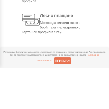
профила.
Лесно плащане
Можеш да платиш както в
брой, така и електронно с
карта или профил в ePay.
Често задавани въпроси
Използваме Бисквитки, за по-добро изживяване, за рекламни и статистически цели. Ако продължите,
без да променяте настройките си, ще смятаме, че се съгласявате с нашата
Политика за
ПРИЕМАМ
поверителност
КОЛКО ВРЕМЕ ОТНЕМА ДОСТАВКАТА?
КОЛКО СТРУВА ДОСТАВКАТА?
КАК ДА МОГА ДА ПЛАТЯ ПОРЪЧКАТА СИ?
ЗАЩО НЕ ОТКРИВАМ НЯКОИ ПРОДУКТИ?