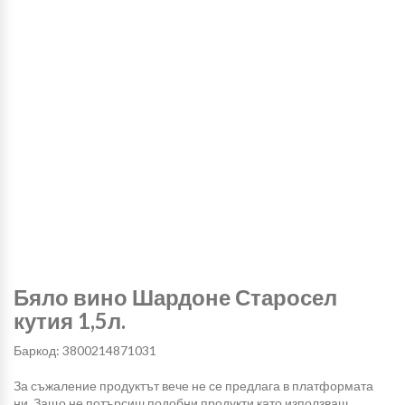
Бяло вино Шардоне Старосел
кутия 1,5л.
Баркод: 3800214871031
За съжаление продуктът вече не се предлага в платформата
ни. Защо не потърсиш подобни продукти като използваш