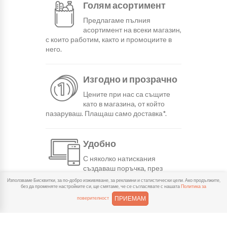
Голям асортимент
Предлагаме пълния
асортимент на всеки магазин,
с които работим, както и промоциите в
него.
Изгодно и прозрачно
Цените при нас са същите
като в магазина, от който
пазаруваш. Плащаш само доставка*.
Удобно
С няколко натискания
създаваш поръчка, през
сайта или мобилните ни приложения.
Използваме Бисквитки, за по-добро изживяване, за рекламни и статистически цели. Ако продължите,
без да променяте настройките си, ще смятаме, че се съгласявате с нашата
Политика за
ПРИЕМАМ
поверителност
Бързо
Можеш да избереш доставка