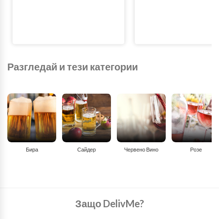
Разгледай и тези категории
Бира
Сайдер
Червено Вино
Розе
Защо DelivMe?