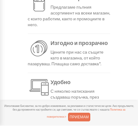
Предлагаме пълния
асортимент на всеки магазин,
с които работим, както и промоциите в
него.
Изгодно и прозрачно
Цените при нас са същите
като в магазина, от който
пазаруваш. Плащаш само доставка*.
Удобно
С няколко натискания
създаваш поръчка, през
сайта или мобилните ни приложения.
Използваме Бисквитки, за по-добро изживяване, за рекламни и статистически цели. Ако продължите,
без да променяте настройките си, ще смятаме, че се съгласявате с нашата
Политика за
ПРИЕМАМ
поверителност
Бързо
Можеш да избереш доставка
или взимане от място