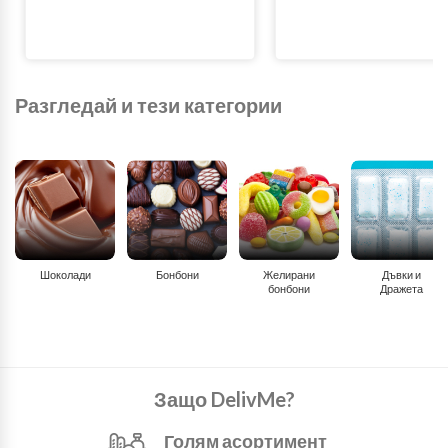
Разгледай и тези категории
Шоколади
Бонбони
Желирани
Дъвки и
бонбони
Дражета
Защо DelivMe?
Голям асортимент