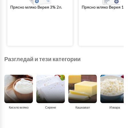
Прясно мляко Верея 3% 2л.
Прясно мляко Верея 1.5
Разгледай и тези категории
Кисело мляко
Сирене
Кашкавал
Извара