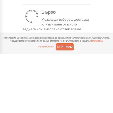
Бързо
Можеш да избереш доставка
или взимане от място
веднага или в избрано от теб време.
Използваме Бисквитки, за по-добро изживяване, за рекламни и статистически цели. Ако продължите,
без да променяте настройките си, ще смятаме, че се съгласявате с нашата
Политика за
Гарантирано
ПРИЕМАМ
поверителност
Ако нещо не ти хареса в
поръчката, ще ти
възстановим не 150% от цената в
профила.
Лесно плащане
Можеш да платиш както в
брой, така и електронно с
карта или профил в ePay.