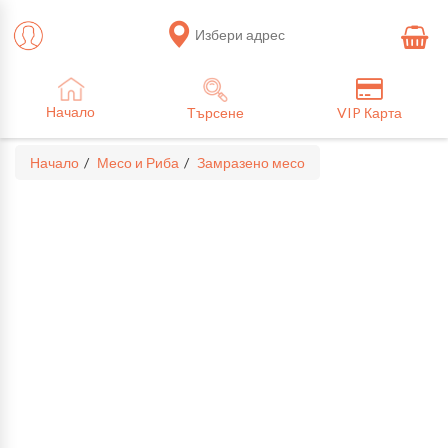
Избери адрес
Начало
Търсене
VIP Карта
Начало
Месо и Риба
Замразено месо