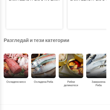
Разгледай и тези категории
Охладено месо
Охладена Риба
Рибни
Замразена
деликатеси
Риба