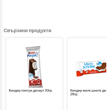
Свързани продукти
Киндер пингуи десерт 30гр.
Киндер милк шните десе
28гр.