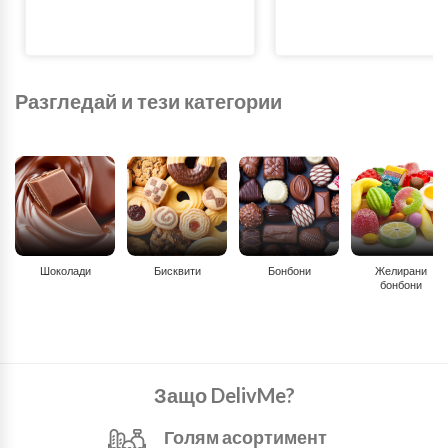
Разгледай и тези категории
Шоколади
Бисквити
Бонбони
Желирани
бонбони
Защо DelivMe?
Голям асортимент