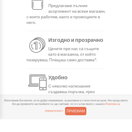
Предлагаме пълния
асортимент на всеки магазин,
с които работим, както и промоциите в
него.
Изгодно и прозрачно
Цените при нас са същите
като в магазина, от който
пазаруваш. Плащаш само доставка*.
Удобно
С няколко натискания
създаваш поръчка, през
сайта или мобилните ни приложения.
Използваме Бисквитки, за по-добро изживяване, за рекламни и статистически цели. Ако продължите,
без да променяте настройките си, ще смятаме, че се съгласявате с нашата
Политика за
ПРИЕМАМ
поверителност
Бързо
Можеш да избереш доставка
или взимане от място