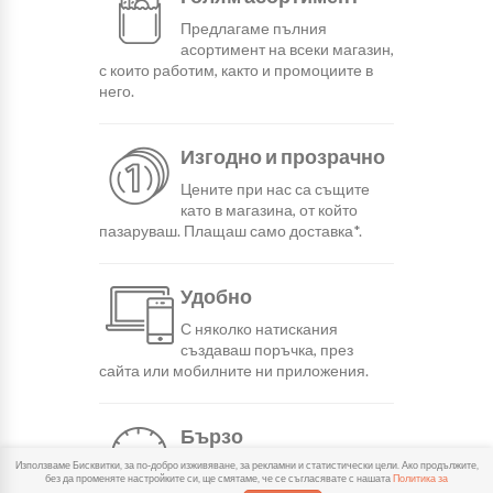
Предлагаме пълния
асортимент на всеки магазин,
с които работим, както и промоциите в
него.
Изгодно и прозрачно
Цените при нас са същите
като в магазина, от който
пазаруваш. Плащаш само доставка*.
Удобно
С няколко натискания
създаваш поръчка, през
сайта или мобилните ни приложения.
Бързо
Можеш да избереш доставка
Използваме Бисквитки, за по-добро изживяване, за рекламни и статистически цели. Ако продължите,
без да променяте настройките си, ще смятаме, че се съгласявате с нашата
Политика за
или взимане от място