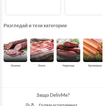
Разгледай и тези категории
Луканки
Бекон
Наденици
Кренвирши
Защо DelivMe?
Голям асортимент