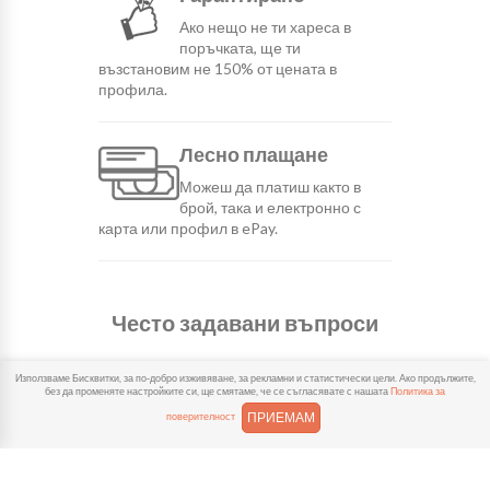
Ако нещо не ти хареса в
поръчката, ще ти
възстановим не 150% от цената в
профила.
Лесно плащане
Можеш да платиш както в
брой, така и електронно с
карта или профил в ePay.
Често задавани въпроси
Използваме Бисквитки, за по-добро изживяване, за рекламни и статистически цели. Ако продължите,
без да променяте настройките си, ще смятаме, че се съгласявате с нашата
Политика за
КОЛКО ВРЕМЕ ОТНЕМА ДОСТАВКАТА?
ПРИЕМАМ
поверителност
КОЛКО СТРУВА ДОСТАВКАТА?