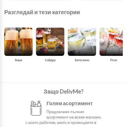
Разгледай и тези категории
Бира
Сайдер
Бяло вино
Розе
Защо DelivMe?
Голям асортимент
Предлагаме пълния
асортимент на всеки магазин,
с които работим, както и промоциите в