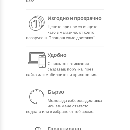
него.
Изгодно и прозрачно
Цените при нас са същите
като в магазина, от който
пазаруваш. Плащаш само доставка*.
Удобно
С няколко натискания
създаваш поръчка, през
сайта или мобилните ни приложения.
Бързо
Можеш да избереш доставка
или взимане от място
веднага или в избрано от теб време.
Гарантирано