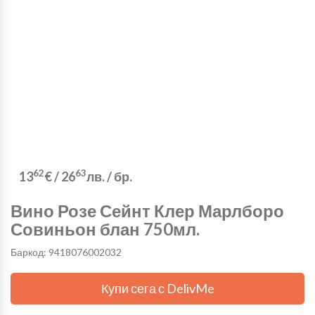
62
63
13
€
/
26
лв.
/ бр.
Вино Розе Сейнт Клер Марлборо
Совиньон блан 750мл.
Баркод: 9418076002032
Купи сега с DelivMe