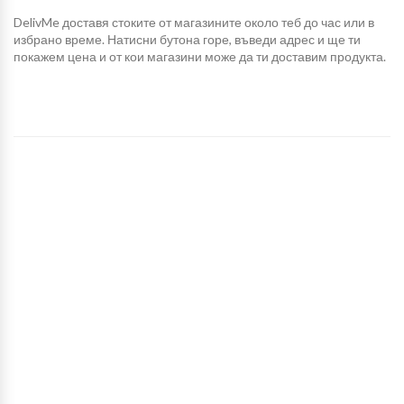
DelivMe доставя стоките от магазините около теб до час или в
избрано време. Натисни бутона горе, въведи адрес и ще ти
покажем цена и от кои магазини може да ти доставим продукта.