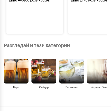
Вино Ауреос розе 750мл.
Вино Етно Розе 750мл.
Разгледай и тези категории
Бира
Сайдер
Бяло вино
Червено Вино