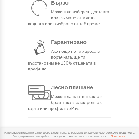
Бързо
Можеш да избереш доставка
или взимане от място
веднага или в избрано от теб време.
Гарантирано
Ако нещо не ти хареса в
поръчката, ще ти
възстановим не 150% от цената в
профила.
Лесно плащане
Можеш да платиш както в
брой, така и електронно с
карта или профил в ePay.
Използваме Бисквитки, за по-добро изживяване, за рекламни и статистически цели. Ако продължите,
Често задавани въпроси
без да променяте настройките си, ще смятаме, че се съгласявате с нашата
Политика за