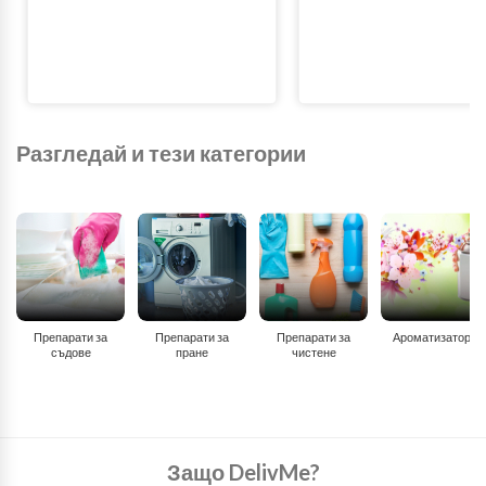
Разгледай и тези категории
Препарати за
Препарати за
Препарати за
Ароматизатори
съдове
пране
чистене
Защо DelivMe?