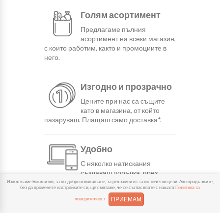
Голям асортимент
Предлагаме пълния
асортимент на всеки магазин,
с които работим, както и промоциите в
него.
Изгодно и прозрачно
Цените при нас са същите
като в магазина, от който
пазаруваш. Плащаш само доставка*.
Удобно
С няколко натискания
създаваш поръчка, през
сайта или мобилните ни приложения.
Използваме Бисквитки, за по-добро изживяване, за рекламни и статистически цели. Ако продължите,
без да променяте настройките си, ще смятаме, че се съгласявате с нашата
Политика за
ПРИЕМАМ
поверителност
Бързо