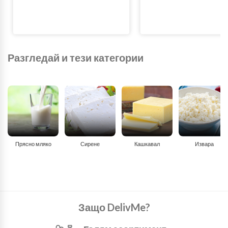
Разгледай и тези категории
Прясно мляко
Сирене
Кашкавал
Извара
Защо DelivMe?