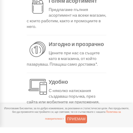
Голям асортимент
Предлагаме пълния
асортимент на всеки магазин,
с които работим, както и промоциите в
него.
Изгодно и прозрачно
Цените при нас са същите
като в магазина, от който
пазаруваш. Плащаш само доставка*.
Удобно
С няколко натискания
създаваш поръчка, през
сайта или мобилните ни приложения.
Използваме Бисквитки, за по-добро изживяване, за рекламни и статистически цели. Ако продължите,
без да променяте настройките си, ще смятаме, че се съгласявате с нашата
Политика за
Бързо
ПРИЕМАМ
поверителност
Можеш да избереш доставка