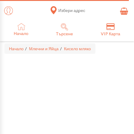
Избери адрес
Начало
Търсене
VIP Карта
Начало
Млечни и Яйца
Кисело мляко