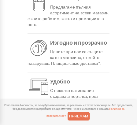
Предлагаме пълния
асортимент на всеки магазин,
с които работим, както и промоциите в
него.
Изгодно и прозрачно
Цените при нас са същите
като в магазина, от който
пазаруваш. Плащаш само доставка*.
Удобно
С няколко натискания
създаваш поръчка, през
сайта или мобилните ни приложения.
Използваме Бисквитки, за по-добро изживяване, за рекламни и статистически цели. Ако продължите,
без да променяте настройките си, ще смятаме, че се съгласявате с нашата
Политика за
ПРИЕМАМ
поверителност
Бързо
Можеш да избереш доставка
или взимане от място