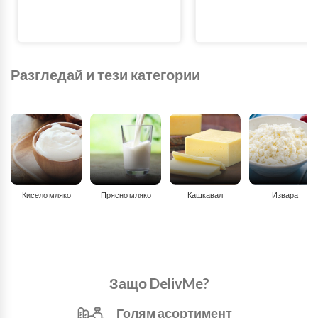
Разгледай и тези категории
Кисело мляко
Прясно мляко
Кашкавал
Извара
Защо DelivMe?
Голям асортимент