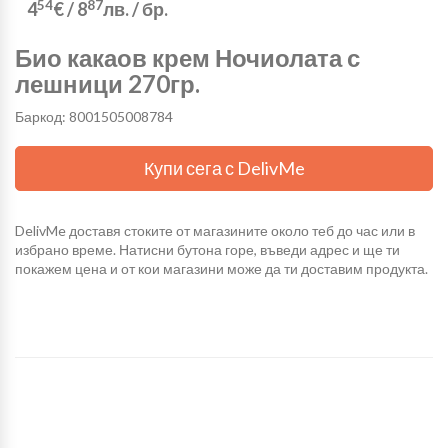
54
87
4
€
/
8
лв.
/ бр.
Био какаов крем Ночиолата с
лешници 270гр.
Баркод: 8001505008784
Купи сега с DelivMe
DelivMe доставя стоките от магазините около теб до час или в
избрано време. Натисни бутона горе, въведи адрес и ще ти
покажем цена и от кои магазини може да ти доставим продукта.