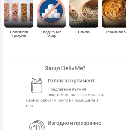
Протеинови
Продукти Без
Семена
Тахан и Масла
Продукти
захар
Защо DelivMe?
Голям асортимент
Предлагаме пълния
асортимент на всеки магазин,
с които работим, както и промоциите в
него.
Изгодно и прозрачно