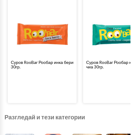
Суров RooBar Рообар инка бери
Суров RooBar Рообар кок
30гр.
чиа 30гр.
Разгледай и тези категории