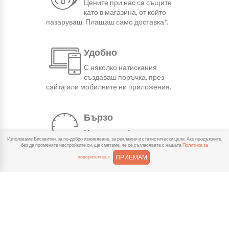
Цените при нас са същите
като в магазина, от който
пазаруваш. Плащаш само доставка*.
Удобно
С няколко натискания
създаваш поръчка, през
сайта или мобилните ни приложения.
Бързо
Можеш да избереш доставка
Използваме Бисквитки, за по-добро изживяване, за рекламни и статистически цели. Ако продължите,
или взимане от място
без да променяте настройките си, ще смятаме, че се съгласявате с нашата
Политика за
веднага или в избрано от теб време.
ПРИЕМАМ
поверителност
Гарантирано
Ако нещо не ти хареса в
поръчката, ще ти
възстановим не 150% от цената в
профила.