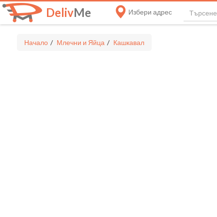
Deliv
Me
Избери адрес
Начало
Млечни и Яйца
Кашкавал