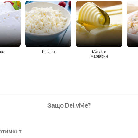
не
Извара
Масло и
Маргарин
Защо DelivMe?
ртимент