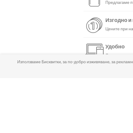
Предлагаме пъ
Изгодно и
Цените при на
Удобно
С няколко нат
Използваме Бисквитки, за по-добро изживяване, за рекламн
Бързо
Можеш да избе
Гарантир
Ако нещо не т
Лесно пл