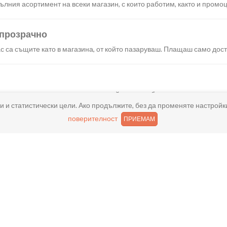
лния асортимент на всеки магазин, с които работим, както и промоц
 прозрачно
с са същите като в магазина, от който пазаруваш. Плащаш само дост
искания създаваш поръчка, през сайта или мобилните ни приложени
и и статистически цели. Ако продължите, без да променяте настройк
поверителност
ПРИЕМАМ
реш доставка или взимане от място веднага или в избрано от теб в
ано
и хареса в поръчката, ще ти възстановим не 150% от цената в профи
ащане