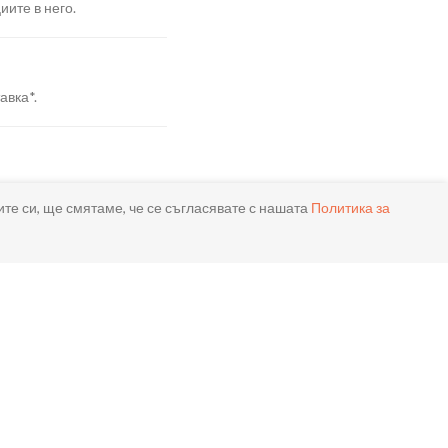
иите в него.
авка*.
я.
ите си, ще смятаме, че се съгласявате с нашата
Политика за
реме.
ла.