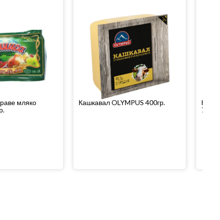
краве мляко
Кашкавал OLYMPUS 400гр.
Краве
р.
750гр