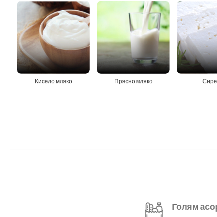
Кисело мляко
Прясно мляко
Сире
Голям асо