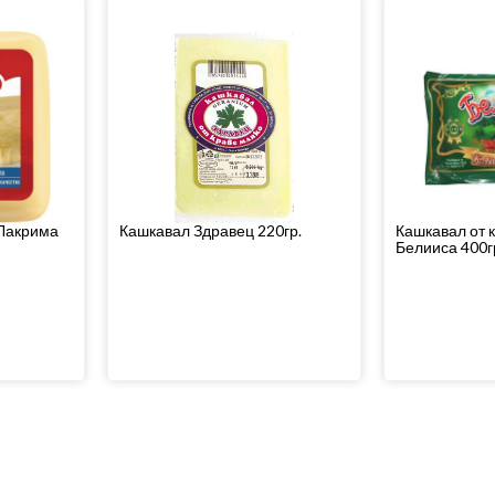
 Лакрима
Кашкавал Здравец 220гр.
Кашкавал от 
Белииса 400г