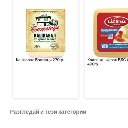
Кашкавал Боженци 270гр.
Краве кашкавал БДС
400гр.
Разгледай и тези категории