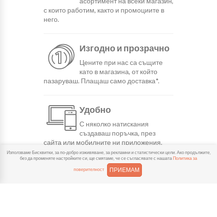
асортимент на всеки магазин,
с които работим, както и промоциите в
него.
Изгодно и прозрачно
Цените при нас са същите
като в магазина, от който
пазаруваш. Плащаш само доставка*.
Удобно
С няколко натискания
създаваш поръчка, през
сайта или мобилните ни приложения.
Използваме Бисквитки, за по-добро изживяване, за рекламни и статистически цели. Ако продължите,
без да променяте настройките си, ще смятаме, че се съгласявате с нашата
Политика за
Бързо
ПРИЕМАМ
поверителност
Можеш да избереш доставка
или взимане от място
веднага или в избрано от теб време.