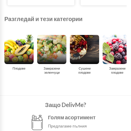
Разгледай и тези категории
Плодове
Замразени
Сушени
Замразени
зеленчуци
плодове
плодове
Защо DelivMe?
Голям асортимент
Предлагаме пълния