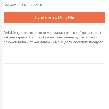
Баркод: 3800225477918
Купи сега с DelivMe
DelivMe доставя стоките от магазините около теб до час или в
избрано време. Натисни бутона горе, въведи адрес и ще ти
покажем цена и от кои магазини може да ти доставим продукта.