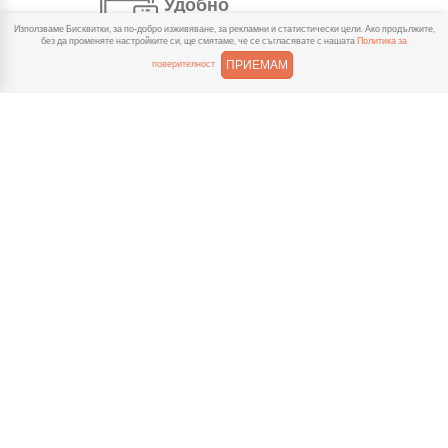
Удобно
Използваме Бисквитки, за по-добро изживяване, за рекламни и статистически цели. Ако продължите,
С няколко натискания
без да променяте настройките си, ще смятаме, че се съгласявате с нашата
Политика за
създаваш поръчка, през
ПРИЕМАМ
поверителност
сайта или мобилните ни приложения.
Бързо
Можеш да избереш доставка
или взимане от място
веднага или в избрано от теб време.
Гарантирано
Ако нещо не ти хареса в
поръчката, ще ти
възстановим не 150% от цената в
профила.
Лесно плащане
Можеш да платиш както в