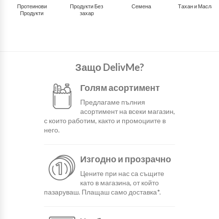
Протеинови
Продукти Без
Семена
Тахан и Масла
Продукти
захар
Защо DelivMe?
Голям асортимент
Предлагаме пълния
асортимент на всеки магазин,
с които работим, както и промоциите в
него.
Изгодно и прозрачно
Цените при нас са същите
като в магазина, от който
пазаруваш. Плащаш само доставка*.