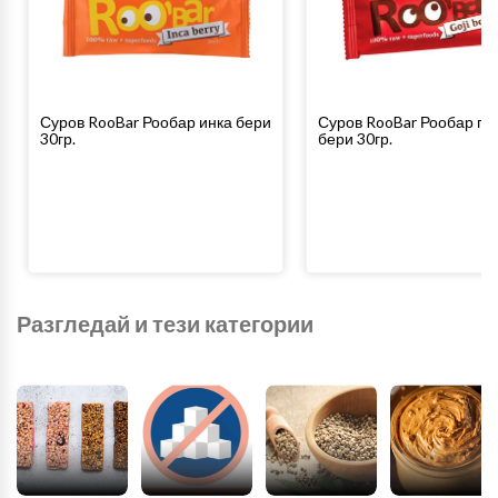
Суров RooBar Рообар инка бери
Суров RooBar Рообар го
30гр.
бери 30гр.
Разгледай и тези категории