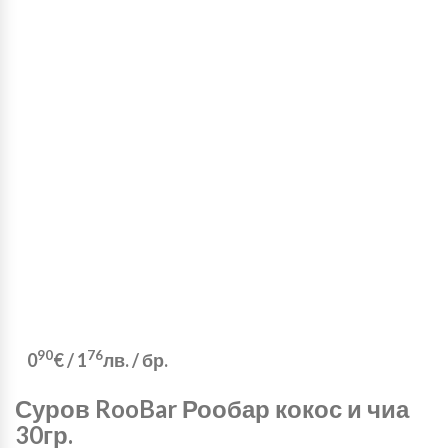
90
76
0
€
/
1
лв.
/ бр.
Суров RooBar Рообар кокос и чиа
30гр.