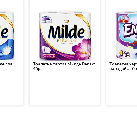
де спа
Тоалетна хартия Милде Релакс
Тоалетна хар
4бр.
парадайс 4бр