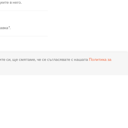
иите в него.
авка*.
я.
ите си, ще смятаме, че се съгласявате с нашата
Политика за
реме.
ла.