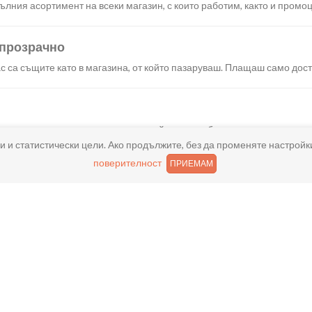
лния асортимент на всеки магазин, с които работим, както и промоц
 прозрачно
с са същите като в магазина, от който пазаруваш. Плащаш само дост
искания създаваш поръчка, през сайта или мобилните ни приложени
и и статистически цели. Ако продължите, без да променяте настройк
поверителност
ПРИЕМАМ
реш доставка или взимане от място веднага или в избрано от теб в
ано
и хареса в поръчката, ще ти възстановим не 150% от цената в профи
ащане