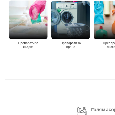
Препарати за
Препарати за
Препара
съдове
пране
чист
Голям асо