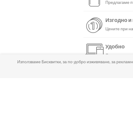
Предлагаме пъ
Изгодно и
Цените при на
Удобно
С няколко нат
Използваме Бисквитки, за по-добро изживяване, за рекламн
Бързо
Можеш да избе
Гарантир
Ако нещо не т
Лесно пл