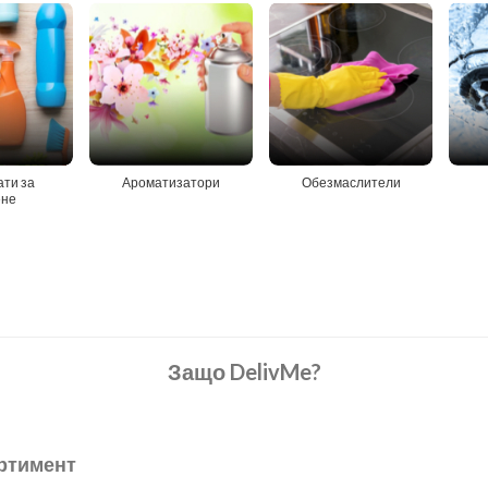
ти за
Ароматизатори
Обезмаслители
ене
Защо DelivMe?
ртимент