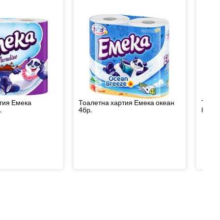
тия Емека
Тоалетна хартия Емека океан
Тоале
.
4бр.
8бр.