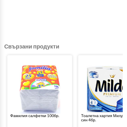
Свързани продукти
Фамилия салфетки 100бр.
Тоалетна хартия Милде 
син 4бр.