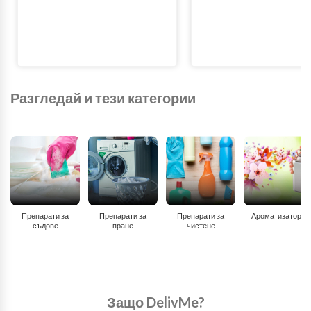
Разгледай и тези категории
Препарати за
Препарати за
Препарати за
Ароматизатори
съдове
пране
чистене
Защо DelivMe?