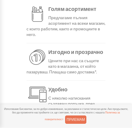
Голям асортимент
Предлагаме пълния
асортимент на всеки магазин,
с които работим, както и промоциите в
него.
Изгодно и прозрачно
Цените при нас са същите
като в магазина, от който
пазаруваш. Плащаш само доставка*.
Удобно
С няколко натискания
създаваш поръчка, през
сайта или мобилните ни приложения.
Използваме Бисквитки, за по-добро изживяване, за рекламни и статистически цели. Ако продължите,
без да променяте настройките си, ще смятаме, че се съгласявате с нашата
Политика за
ПРИЕМАМ
поверителност
Бързо